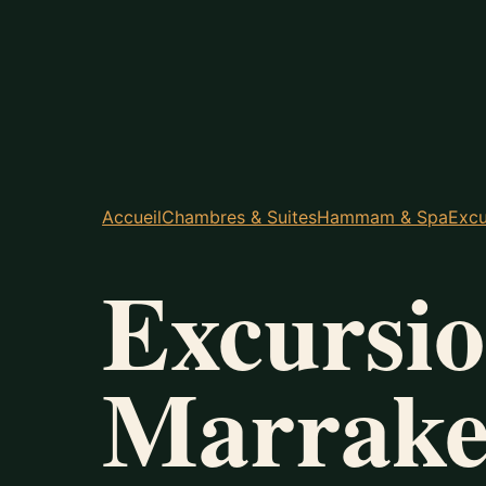
Accueil
Chambres & Suites
Hammam & Spa
Excu
Excursio
Marrake