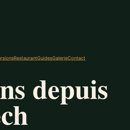
rsions
Restaurant
Guides
Galerie
Contact
ns depuis
ch